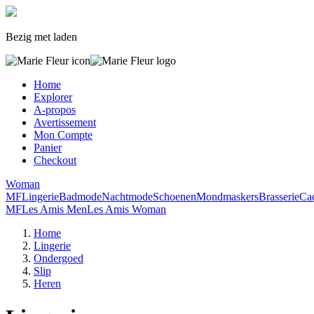
Bezig met laden
Home
Explorer
A-propos
Avertissement
Mon Compte
Panier
Checkout
Woman
MF
Lingerie
Badmode
Nachtmode
Schoenen
Mondmaskers
Brasserie
Ca
MF
Les Amis Men
Les Amis Woman
Home
Lingerie
Ondergoed
Slip
Heren