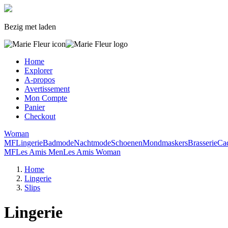
Bezig met laden
Home
Explorer
A-propos
Avertissement
Mon Compte
Panier
Checkout
Woman
MF
Lingerie
Badmode
Nachtmode
Schoenen
Mondmaskers
Brasserie
Ca
MF
Les Amis Men
Les Amis Woman
Home
Lingerie
Slips
Lingerie